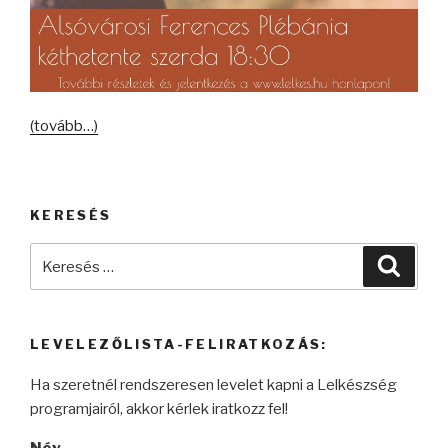
(tovább…)
KERESÉS
Keresés
Keres
a
következő
kifejezésre:
LEVELEZŐLISTA-FELIRATKOZÁS:
Ha szeretnél rendszeresen levelet kapni a Lelkészség
programjairól, akkor kérlek iratkozz fel!
Név