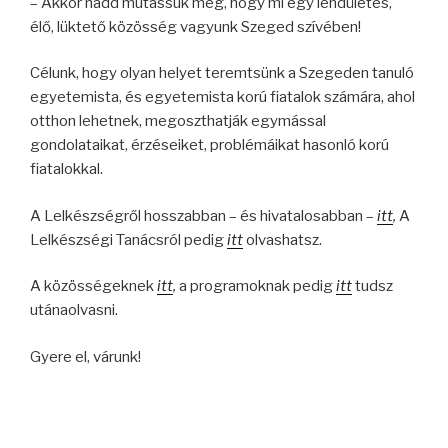
– Akkor hadd mutassuk meg, hogy mi egy lendületes,
élő, lüktető közösség vagyunk Szeged szívében!
Célunk, hogy olyan helyet teremtsünk a Szegeden tanuló
egyetemista, és egyetemista korú fiatalok számára, ahol
otthon lehetnek, megoszthatják egymással
gondolataikat, érzéseiket, problémáikat hasonló korú
fiatalokkal.
A Lelkészségről hosszabban – és hivatalosabban –
itt
,
A
Lelkészségi Tanácsról pedig
itt
olvashatsz.
A közösségeknek
itt
,
a programoknak pedig
itt
tudsz
utánaolvasni.
Gyere el, várunk!