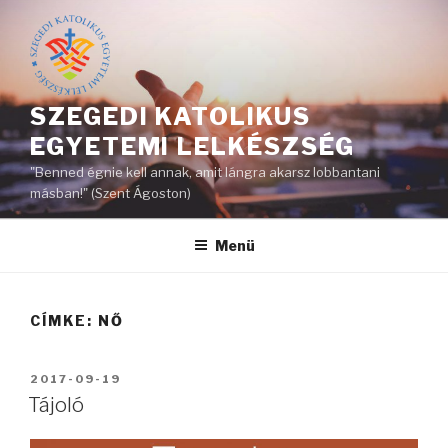
Tartalomhoz
SZEGEDI KATOLIKUS
EGYETEMI LELKÉSZSÉG
"Benned égnie kell annak, amit lángra akarsz lobbantani
másban!" (Szent Ágoston)
Menü
CÍMKE: NŐ
BEKÜLDVE:
2017-09-19
Tájoló