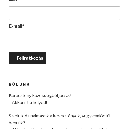
E-mail*
RÓLUNK
Keresztény közösségből jössz?
– Akkor itt
a helyed!
Szerinted unalmasak a keresztények, vagy csalódtál
bennük?