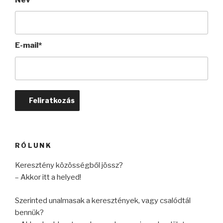
E-mail*
RÓLUNK
Keresztény közösségből jössz?
– Akkor itt
a helyed!
Szerinted unalmasak a keresztények, vagy csalódtál
bennük?