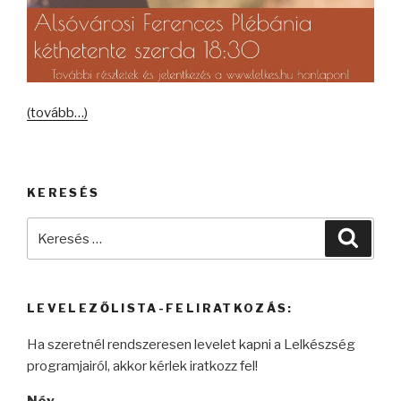
(tovább…)
KERESÉS
Keresés
Keres
a
következő
kifejezésre:
LEVELEZŐLISTA-FELIRATKOZÁS:
Ha szeretnél rendszeresen levelet kapni a Lelkészség
programjairól, akkor kérlek iratkozz fel!
Név