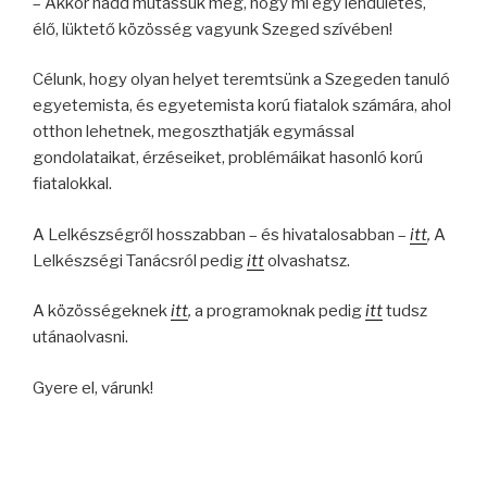
– Akkor hadd mutassuk meg, hogy mi egy lendületes,
élő, lüktető közösség vagyunk Szeged szívében!
Célunk, hogy olyan helyet teremtsünk a Szegeden tanuló
egyetemista, és egyetemista korú fiatalok számára, ahol
otthon lehetnek, megoszthatják egymással
gondolataikat, érzéseiket, problémáikat hasonló korú
fiatalokkal.
A Lelkészségről hosszabban – és hivatalosabban –
itt
,
A
Lelkészségi Tanácsról pedig
itt
olvashatsz.
A közösségeknek
itt
,
a programoknak pedig
itt
tudsz
utánaolvasni.
Gyere el, várunk!