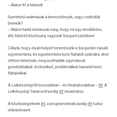
– Akkor itt
a helyed!
Szerinted unalmasak a keresztények, vagy csalódtál
bennük?
– Akkor hadd mutassuk meg, hogy mi egy lendületes,
élő, lüktető közösség vagyunk Szeged szívében!
Célunk, hogy olyan helyet teremtsünk a Szegeden tanuló
egyetemista, és egyetemista korú fiatalok számára, ahol
otthon lehetnek, megoszthatják egymással
gondolataikat, érzéseiket, problémáikat hasonló korú
fiatalokkal.
A Lelkészségről hosszabban – és hivatalosabban –
itt
,
A
Lelkészségi Tanácsról pedig
itt
olvashatsz.
A közösségeknek
itt
,
a programoknak pedig
itt
tudsz
utánaolvasni.