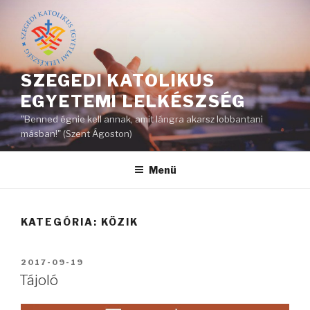
Tartalomhoz
SZEGEDI KATOLIKUS
EGYETEMI LELKÉSZSÉG
"Benned égnie kell annak, amit lángra akarsz lobbantani
másban!" (Szent Ágoston)
Menü
KATEGÓRIA: KÖZIK
BEKÜLDVE:
2017-09-19
Tájoló